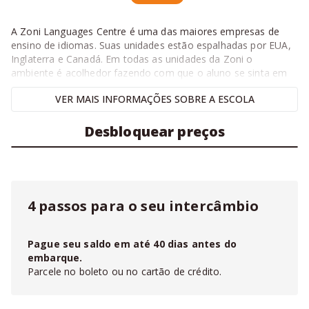
A Zoni Languages Centre é uma das maiores empresas de
ensino de idiomas. Suas unidades estão espalhadas por EUA,
Inglaterra e Canadá. Em todas as unidades da Zoni o
ambiente é acolhedor fazendo com que o aluno se sinta em
casa, desenvolvendo assim uma excelência no aprendizado.
VER
MAIS
INFORMAÇÕES SOBRE A ESCOLA
O Campus da Zoni em Flushing é localizado na Main Street,
uma área de fácil acesso aos transportes públicos, poucos
Desbloquear preços
minutos do centro de Manhattan e perto de lojas, cafeteiras e
restaurantes. A escola oferece aos alunos um ambiente de
experiência única e gratificante, recebendo em suas
instalações, estudante de todas as nacionalidades o que
resulta um mix de cultura e novos aprendizados.
4 passos para o seu intercâmbio
Certificada pelos principais órgãos educacionais, a escola
oferece cursos que vão desde os básicos até o mais
avançados fazendo com que o aluno evolua cada dia mais.
Pague seu saldo em até
40
dias antes do
Além disso, a equipe da Zoni Flushing organiza atividades
embarque.
extra – classe que inclui passeios pela cidade, competições no
Parcele no boleto ou no cartão de crédito.
próprio campus e viagens para lugares próximos.
Na
Fluencypass
você pode fazer seu
orçamento online
,