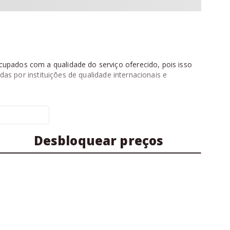
upados com a qualidade do serviço oferecido, pois isso
as por instituições de qualidade internacionais e
tam com salas de aula equipadas com multimídia,
.
cago e até a canadense,Toronto.
Desbloquear preços
io no exterior
com a ajuda dos nossos especialistas
o agora mesmo.