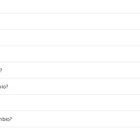
?
bio?
mbio?