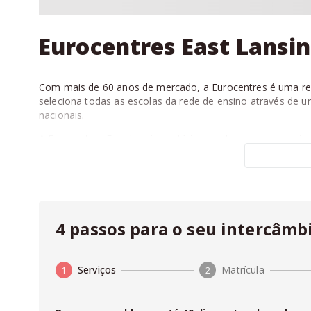
Eurocentres East Lansi
Com mais de 60 anos de mercado, a Eurocentres é uma red
seleciona todas as escolas da rede de ensino através de um
nacionais.
A Eurocentres East Lansing está integrada no campus princ
laboratório de áudio e vídeo, biblioteca e Wifi. Além disso,
O estudante que optar pela Eurocentres East Lansing, est
Na
Fluencypass
você pode fazer seu
orçamento online
sem pagar nada a mais por isso, com zero taxa de agenci
4 passos para o seu intercâmb
Serviços
Matrícula
1
2