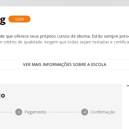
ng
Gold
e que oferece seus próprios cursos de idioma. Estão sempre preoc
 critério de qualidade, exigem que todas sejam testadas e certificad
ipal da Universidade Michigan State University. As instalações con
 o aluno poderá usufruir da área de lazer que a Universidade oferece
VER
MAIS
INFORMAÇÕES SOBRE A ESCOLA
ará próximo também de outras cidades turísticas como Detroit, Chi
, comparar as
escolas de intercâmbio
e
reservar seu intercâmb
amento e garantia de
melhor preço
. Monte seu intercâmbio abaix
io
Pagamento
Confirmação
3
4