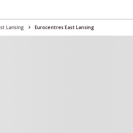
st Lansing
Eurocentres East Lansing