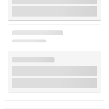
Na
Fluencypass
você pode fazer seu
orçamento online
,
comparar as
escolas de intercâmbio
e
reservar seu
intercâmbio no exterior
com a ajuda dos nossos
especialistas sem pagar nada a mais por isso, com zero taxa
de agenciamento e garantia de
melhor preço
. Monte seu
intercâmbio abaixo agora mesmo.