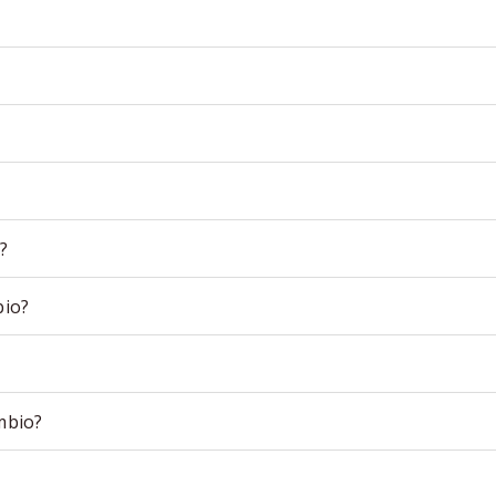
?
bio?
mbio?