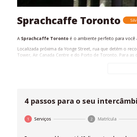
Sprachcaffe Toronto
Sil
A
Sprachcaffe Toronto
é o ambiente perfeito para você 
Localizada próxima da Yonge Street, rua que detém o reco
Tower, Air Canada Centre e do Porto de Toronto. Para as 
A rede de escolas
Sprachcaffe
possui mais de 30 unidade
A infraestrutura da
Sprachcaffe Toronto
oferece espaços
espaço para refeições.
Os professores são nativos e sabem lidar com os alunos de
funcionários são sempre atenciosos e disponíveis para te a
4 passos para o seu intercâmb
Na
Sprachcaffe Toronto
, uma grande variedade de ativid
permite que você tenha uma real imersão na língua e expa
Serviços
Matrícula
1
2
Na
Fluencypass
você pode fazer seu
orçamento online
sem pagar nada a mais por isso, com zero taxa de agenci