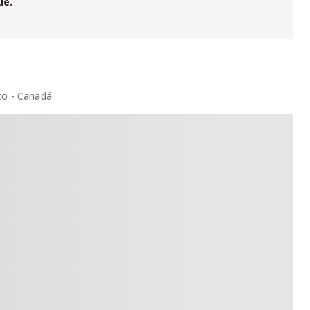
ue.
to - Canadá