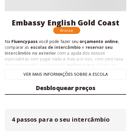
Embassy English Gold Coast
Bronze
Na
Fluencypass
você pode fazer seu
orçamento online
,
comparar as
escolas de intercâmbio
e
reservar seu
intercâmbio no exterior
com a ajuda dos nossos
especialistas sem pagar nada a mais por isso, com zero taxa
de agenciamento e garantia de
melhor preço
. Monte seu
intercâmbio abaixo agora mesmo.
VER
MAIS
INFORMAÇÕES SOBRE A ESCOLA
Desbloquear preços
4 passos para o seu intercâmbio