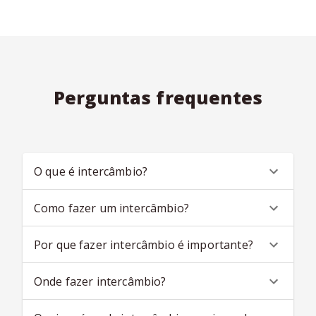
especialistas sem pagar nada a mais por isso, com zero taxa
de agenciamento e garantia de
melhor preço
. Monte seu
intercâmbio abaixo agora mesmo.
Perguntas frequentes
O que é intercâmbio?
Como fazer um intercâmbio?
Por que fazer intercâmbio é importante?
Onde fazer intercâmbio?