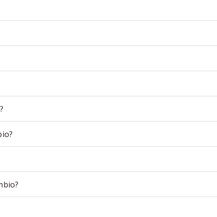
?
bio?
mbio?