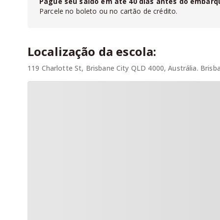
Pague seu saldo em até
40
dias antes do embarq
Na
Fluencypass
você pode fazer seu
orçamento online
Parcele no boleto ou no cartão de crédito.
sem pagar nada a mais por isso, com zero taxa de agenci
Localização da escola:
119 Charlotte St, Brisbane City QLD 4000, Austrália. Brisba