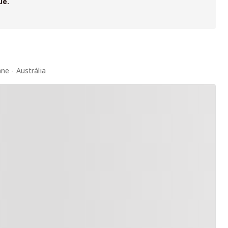
ue.
, comparar as
escolas de intercâmbio
e
reservar seu intercâmb
amento e garantia de
melhor preço
. Monte seu intercâmbio abaix
ne - Austrália