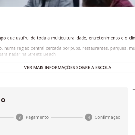
 que usufrui de toda a multiculturalidade, entretenimento e o cli
 numa região central cercada por pubs, restaurantes, parques, mus
ara nadar na Streets Beach!
o ao aluno, o que garantiu à rede EC quatro prêmios ST Star Chai
VER
MAIS
INFORMAÇÕES SOBRE A ESCOLA
ula com quadro interativo, Wi-Fi gratuito, salas individuais de est
e EC espalhadas por 6 países, a seleção de professores é feita pe
io
inglês e nunca mais esqueça.
s gratuitas de correção da pronúncia, leitura e ainda te ensinam a
Pagamento
Confirmação
3
4
ataforma chamada EC Online. Nela, é possível personalizar adicio
mbio.