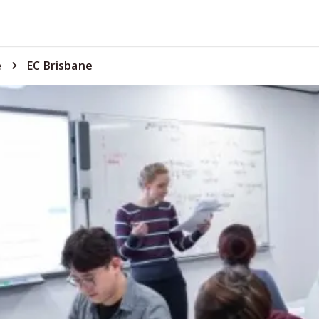
e
EC Brisbane