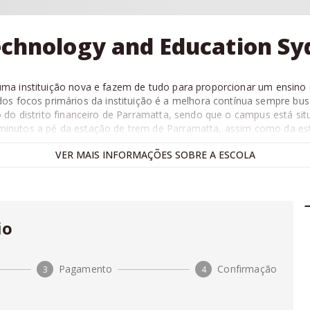
Technology and Education S
ma instituição nova e fazem de tudo para proporcionar um ensin
s focos primários da instituição é a melhora contínua sempre bu
do distrito financeiro de Parramatta, sendo que o campus está sit
 minutos a pé da estação de trem de Parramatta, assim como da est
, comparar as
escolas de intercâmbio
e
reservar seu intercâmb
VER
MAIS
INFORMAÇÕES SOBRE A ESCOLA
amento e garantia de
melhor preço
. Monte seu intercâmbio abaix
io
Pagamento
Confirmação
3
4