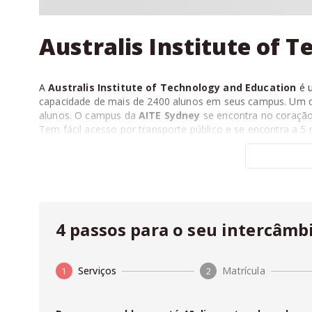
Australis Institute of 
A
Australis Institute of Technology and Education
é u
capacidade de mais de 2400 alunos em seus campus. Um do
alunos. O campus da
AITE Sydney
se encontra no coração 
Tem fácil acesso por transporte público e se encontra a 5
Na
Fluencypass
você pode fazer seu
orçamento online
sem pagar nada a mais por isso, com zero taxa de agenci
4 passos para o seu intercâmb
Serviços
Matrícula
1
2