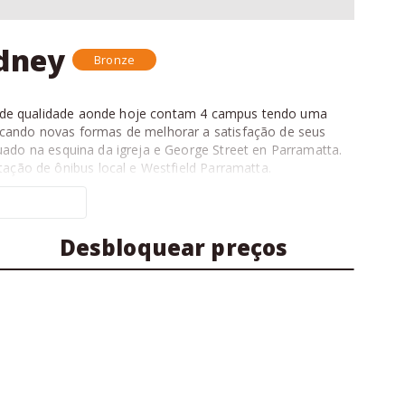
ydney
Bronze
o de qualidade aonde hoje contam 4 campus tendo uma
scando novas formas de melhorar a satisfação de seus
uado na esquina da igreja e George Street en Parramatta.
ação de ônibus local e Westfield Parramatta.
io no exterior
com a ajuda dos nossos especialistas
o agora mesmo.
Desbloquear preços