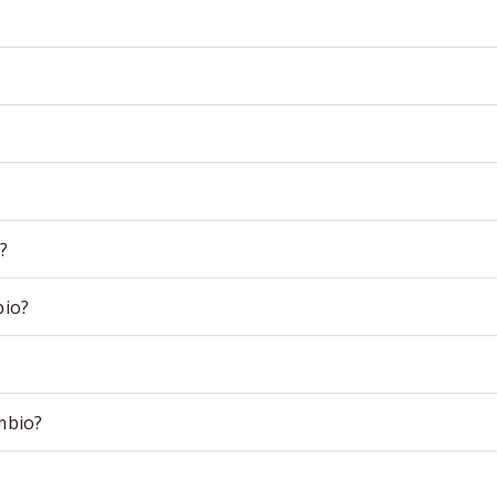
?
bio?
mbio?