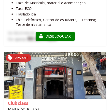
Taxa de Matrícula, material e acomodação
Taxa ECO
Traslado ida
Chip Telefônico, Cartão de estudante, E-Learning,
Teste de nivelamento
Certificado de Conclusão Clubclass, Certificado de
De
R$ 27.490,36
Conclusão Oxford e Prática online Oxford - E-
DESBLOQUEAR
R$ 21.714,33
Por apenas
learning
21% OFF
Clubclass
Malta, St. Julians