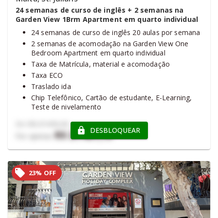
24 semanas de curso de inglês + 2 semanas na
Garden View 1Brm Apartment em quarto individual
24 semanas de curso de inglês 20 aulas por semana
2 semanas de acomodação na Garden View One
Bedroom Apartment em quarto individual
Taxa de Matrícula, material e acomodação
Taxa ECO
Traslado ida
Chip Telefônico, Cartão de estudante, E-Learning,
Teste de nivelamento
Certificado de Conclusão Clubclass, Certificado de
De
R$ 27.490,36
Conclusão Oxford e Prática online Oxford - E-
DESBLOQUEAR
R$ 21.457,75
Por apenas
learning
23% OFF