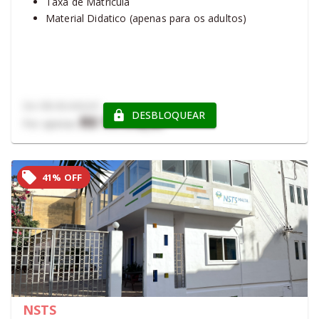
Taxa de Matrícula
Material Didatico (apenas para os adultos)
De
R$ 35.432,01
DESBLOQUEAR
R$ 11.179,41
Por apenas
41% OFF
NSTS