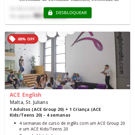
Conclusão Oxford e Prática online Oxford - E-
De
R$ 21.381,39
learning
DESBLOQUEAR
R$ 9.080,98
Por apenas
68% OFF
ACE English
Malta, St. Julians
1 Adultos (ACE Group 20) + 1 Criança (ACE
Kids/Teens 20) - 4 semanas
4 semanas de curso de inglês com um ACE Group 20
e um ACE Kids/Teens 20