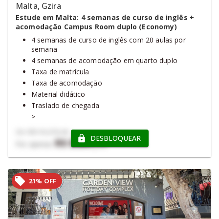
Malta, Gzira
Estude em Malta: 4 semanas de curso de inglês +
acomodação Campus Room duplo (Economy)
4 semanas de curso de inglês com 20 aulas por
semana
4 semanas de acomodação em quarto duplo
Taxa de matrícula
Taxa de acomodação
Material didático
Traslado de chegada
>
Taxa ECO
De
R$ 15.272,42
DESBLOQUEAR
R$ 8.867,17
Por apenas
21% OFF