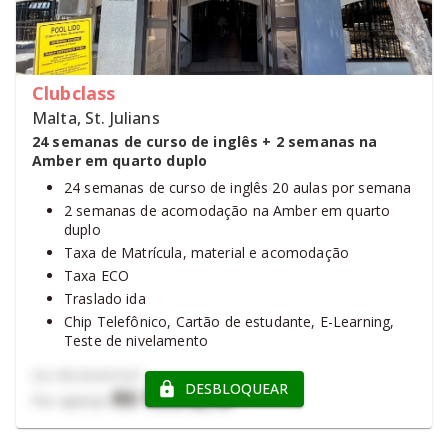
Clubclass
Malta, St. Julians
24 semanas de curso de inglês + 2 semanas na
Amber em quarto duplo
24 semanas de curso de inglês 20 aulas por semana
2 semanas de acomodação na Amber em quarto
duplo
Taxa de Matrícula, material e acomodação
Taxa ECO
Traslado ida
Chip Telefônico, Cartão de estudante, E-Learning,
Teste de nivelamento
Certificado de Conclusão Clubclass, Certificado de
De
R$ 25.657,67
Conclusão Oxford e Prática online Oxford - E-
DESBLOQUEAR
R$ 19.576,19
Por apenas
learning