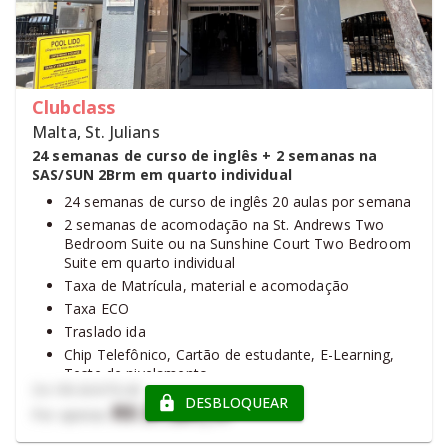
Clubclass
Malta, St. Julians
24 semanas de curso de inglês + 2 semanas na
SAS/SUN 2Brm em quarto individual
24 semanas de curso de inglês 20 aulas por semana
2 semanas de acomodação na St. Andrews Two
Bedroom Suite ou na Sunshine Court Two Bedroom
Suite em quarto individual
Taxa de Matrícula, material e acomodação
Taxa ECO
Traslado ida
Chip Telefônico, Cartão de estudante, E-Learning,
Teste de nivelamento
De
R$ 26.879,46
Certificado de Conclusão Clubclass, Certificado de
DESBLOQUEAR
R$ 21.201,17
Por apenas
Conclusão Oxford e Prática online Oxford - E-
learning