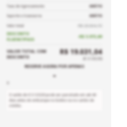
Taxa de Agenciamento
GRÁTIS
Suporte e Assessoria
GRÁTIS
R$ 25.004,73
Valor total
DESCONTO
-
R$ 5.973,69
FLUENCYPASS
R$ 19.031,04
VALOR TOTAL
COM
DESCONTO
(
€ 3.120,50
)
RESERVE AGORA POR APENAS
-
0
O saldo de
€ 3.120,50
pode ser parcelado em até
40
dias antes do embarque no boleto ou no cartão de
crédito.