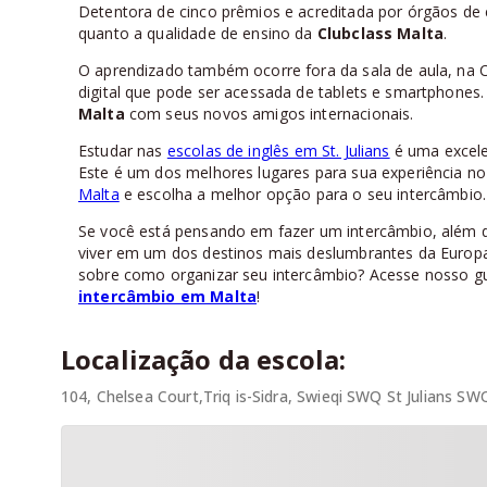
Detentora de cinco prêmios e acreditada por órgãos de
quanto a qualidade de ensino da
Clubclass Malta
.
O aprendizado também ocorre fora da sala de aula, na 
digital que pode ser acessada de tablets e smartphones.
Malta
com seus novos amigos internacionais.
Estudar nas
escolas de inglês em St. Julians
é uma excele
Este é um dos melhores lugares para sua experiência n
Malta
e escolha a melhor opção para o seu intercâmbio.
Se você está pensando em fazer um intercâmbio, além de
viver em um dos destinos mais deslumbrantes da Europa,
sobre como organizar seu intercâmbio? Acesse nosso gu
intercâmbio em Malta
!
Localização da escola:
104, Chelsea Court,Triq is-Sidra, Swieqi SWQ St Julians SWQ,