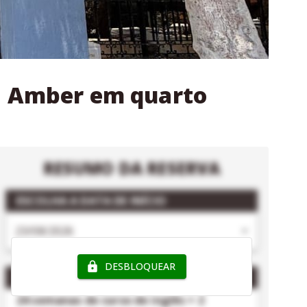
na Amber em quarto
RESUMO DA RESERVA
ESCOLHA A DATA DE INÍCIO
DESBLOQUEAR
PACOTE
- CLUBCLASS MALTA
24 semanas de curso de inglês + 2