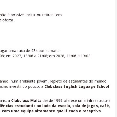
o é possível incluir ou retirar itens.
a oferta
pagar uma taxa de €84 por semana
08; em 2027, 13/06 a 21/08; em 2028, 11/06 a 19/08
râneo, num ambiente jovem, repleto de estudantes do mundo
nsino investindo pouco, a
Clubclass English Laguage School
ians, a
Clubclass Malta
desde 1999 oferece uma infraestrutura
dências estudantis
ao lado da
escola
, sala de jogos, café,
so com uma equipe altamente qualificada e receptiva.