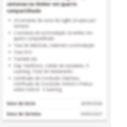
semanas na Amber em quarto
compartilhado
24 semanas de curso de inglês 20 aulas por
semana
2 semanas de acomodação na Amber em
quarto compartilhado
Taxa de Matrícula, material e acomodação
Taxa ECO
Traslado ida
Chip Telefônico, Cartão de estudante, E-
Learning, Teste de nivelamento
Certificado de Conclusão Clubclass,
Certificado de Conclusão Oxford e Prática
online Oxford - E-learning
Data de início
20/09/2026
Data de término
04/03/2027