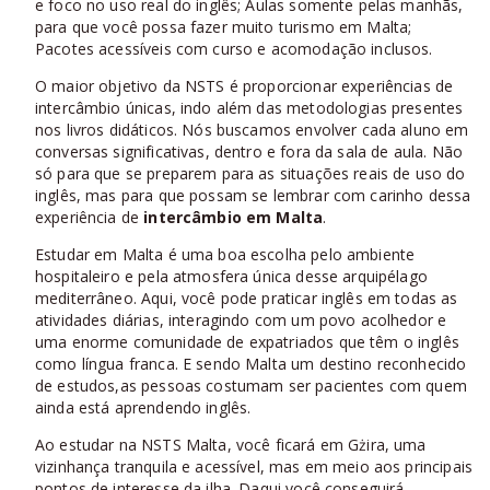
e foco no uso real do inglês; Aulas somente pelas manhãs,
para que você possa fazer muito turismo em Malta;
Pacotes acessíveis com curso e acomodação inclusos.
O maior objetivo da NSTS é proporcionar experiências de
intercâmbio únicas, indo além das metodologias presentes
nos livros didáticos. Nós buscamos envolver cada aluno em
conversas significativas, dentro e fora da sala de aula. Não
só para que se preparem para as situações reais de uso do
inglês, mas para que possam se lembrar com carinho dessa
experiência de
intercâmbio em Malta
.
Estudar em Malta é uma boa escolha pelo ambiente
hospitaleiro e pela atmosfera única desse arquipélago
mediterrâneo. Aqui, você pode praticar inglês em todas as
atividades diárias, interagindo com um povo acolhedor e
uma enorme comunidade de expatriados que têm o inglês
como língua franca. E sendo Malta um destino reconhecido
de estudos,as pessoas costumam ser pacientes com quem
ainda está aprendendo inglês.
Ao estudar na NSTS Malta, você ficará em Gżira, uma
vizinhança tranquila e acessível, mas em meio aos principais
pontos de interesse da ilha. Daqui você conseguirá