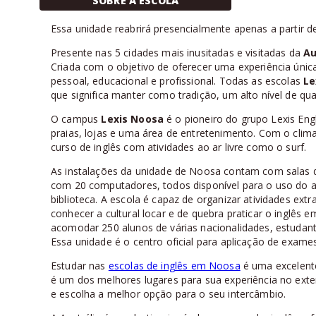
SOBRE A ESCOLA
Essa unidade reabrirá presencialmente apenas a partir 
Presente nas 5 cidades mais inusitadas e visitadas da
Au
Criada com o objetivo de oferecer uma experiência úni
pessoal, educacional e profissional. Todas as escolas
Le
que significa manter como tradição, um alto nível de qua
O campus
Lexis Noosa
é o pioneiro do grupo Lexis Eng
praias, lojas e uma área de entretenimento. Com o clim
curso de inglês com atividades ao ar livre como o surf.
As instalações da unidade de Noosa contam com salas d
com 20 computadores, todos disponível para o uso do 
biblioteca. A escola é capaz de organizar atividades ext
conhecer a cultural locar e de quebra praticar o inglês
acomodar 250 alunos de várias nacionalidades, estudante
Essa unidade é o centro oficial para aplicação de exam
Estudar nas
escolas de inglês em Noosa
é uma excelente
é um dos melhores lugares para sua experiência no ext
e escolha a melhor opção para o seu intercâmbio.