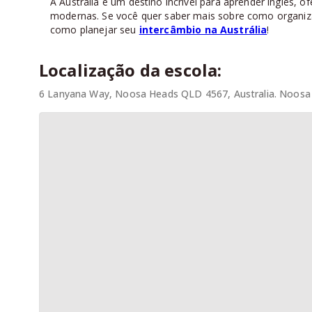
A Austrália é um destino incrível para aprender inglês,
modernas. Se você quer saber mais sobre como organiz
como planejar seu
intercâmbio na Austrália
!
Localização da escola:
6 Lanyana Way, Noosa Heads QLD 4567, Australia. Noosa -