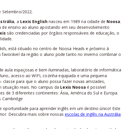
de Setembro/2022.
strália
, a
Lexis English
nasceu em 1989 na cidade de
Noosa
.
ca de ensino ao aluno apostando em seu desenvolvimento
xis
são credenciadas por órgãos responsáveis de educação, o
lidade.
lish, está situado no centro de Noosa Heads e próximo á
a favorável da região o aluno pode tanto no inverno combinar o
e aula espaçosas e bem iluminadas, laboratório de informática
aluno, acesso ao WIFI, cozinha equipada e uma pequena
ra- classe para que o aluno possa fazer novas amizades,
 em situação reais. No campus da
Lexis Noosa
é possível
s de 3 diferentes continentes: Ásia, América do Sul e Europa.
es Cambridge
 oportunidade para aprender inglês em um destino único! Este
erior. Descubra mais sobre nossas
escolas de inglês na Austrália