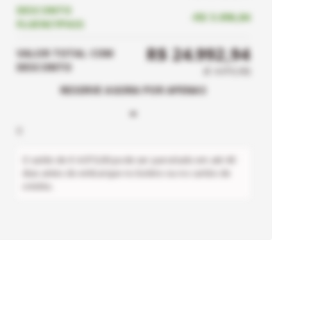
DESCONTO
-
R$ 5.096,84
FLUENCYPASS
R$ 24.992,94
VALOR TOTAL
COM
DESCONTO
(
€ 4.070,00
)
RESERVE AGORA POR APENAS
-
0
O saldo de
€ 4.070,00
pode ser parcelado em até
40
dias antes do embarque no boleto ou no cartão de
crédito.