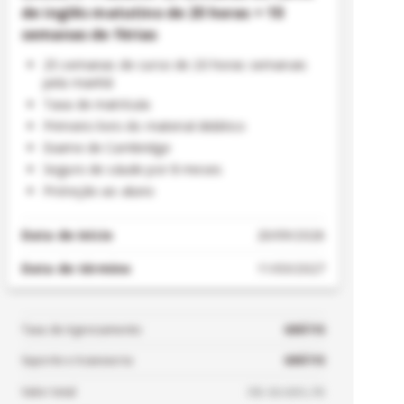
de inglês matutino de 20 horas + 10
semanas de férias
25 semanas de curso de 20 horas semanais
pela manhã
Taxa de matrícula
Primeiro livro do material didático
Exame de Cambridge
Seguro de sáude por 8 meses
Proteção ao aluno
Data de início
20/09/2026
Data de término
11/03/2027
Taxa de Agenciamento
GRÁTIS
Suporte e Assessoria
GRÁTIS
R$ 30.089,78
Valor total