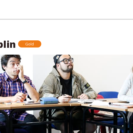
blin
Gold