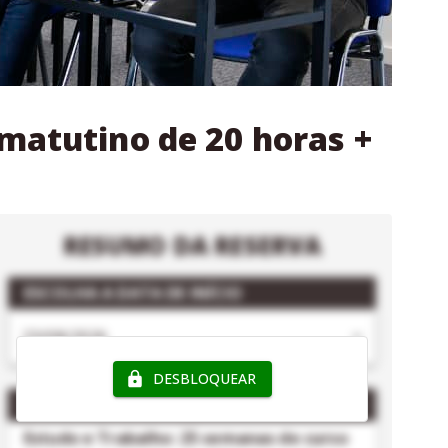
 matutino de 20 horas +
RESUMO DA RESERVA
ESCOLHA A DATA DE INÍCIO
DESBLOQUEAR
PACOTE
- INTERNATIONAL HOUSE DUBLIN
Estudo e Trabalho: 25 semanas de curso