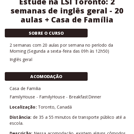
Estude na LSI Toronto: 2
semanas de inglês geral - 20
aulas + Casa de Família
SOBRE O CURSO
2
semanas com
20 aulas
por semana no período da
Morning
(
Segunda a sexta-feira das 09h às 12h50
)
Inglês geral
ACOMODAÇÃO
Casa de Familia
FamilyHouse
-
FamilyHouse
-
BreakfastDinner
Localização:
Toronto, Canadá
Distância:
de 35 a 55 minutos de transporte público até a
escola.
Descrição:
Nessa acomodação, existem alguns cômodos