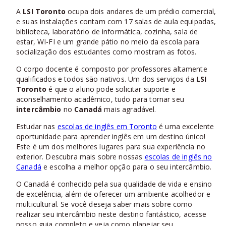
A
LSI Toronto
ocupa dois andares de um prédio comercial,
e suas instalações contam com 17 salas de aula equipadas,
biblioteca, laboratório de informática, cozinha, sala de
estar, WI-FI e um grande pátio no meio da escola para
socialização dos estudantes como mostram as fotos.
O corpo docente é composto por professores altamente
qualificados e todos são nativos. Um dos serviços da
LSI
Toronto
é que o aluno pode solicitar suporte e
aconselhamento acadêmico, tudo para tornar seu
intercâmbio
no
Canadá
mais agradável.
Estudar nas
escolas de inglês em Toronto
é uma excelente
oportunidade para aprender inglês em um destino único!
Este é um dos melhores lugares para sua experiência no
exterior. Descubra mais sobre nossas
escolas de inglês no
Canadá
e escolha a melhor opção para o seu intercâmbio.
O Canadá é conhecido pela sua qualidade de vida e ensino
de excelência, além de oferecer um ambiente acolhedor e
multicultural. Se você deseja saber mais sobre como
realizar seu intercâmbio neste destino fantástico, acesse
nosso guia completo e veja como planejar seu