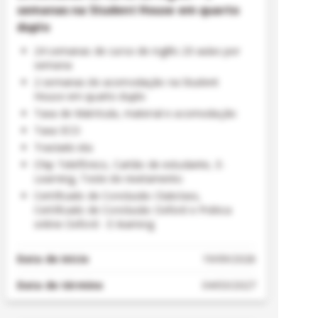
semanas na Student House em quarto
duplo
24 semanas de curso de inglês 20 aulas por
semana
2 semanas de acomodação na Student
House em quarto duplo
Taxa de Matrícula, material e acomodação
Taxa ECO
Traslado ida
Chip Telefônico, Cartão de estudante, E-
Learning, Teste de nivelamento
Certificado de Conclusão Clubclass,
Certificado de Conclusão Oxford e Prática
online Oxford - E-learning
Data de início
19/09/2026
Data de término
04/03/2027