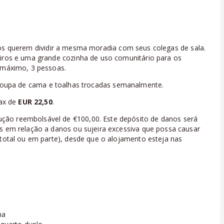
nos querem dividir a mesma moradia com seus colegas de sala.
eiros e uma grande cozinha de uso comunitário para os
o máximo, 3 pessoas.
A roupa de cama e toalhas trocadas semanalmente.
ax de
EUR 22,50
.
ção reembolsável de €100,00. Este depósito de danos será
os em relação a danos ou sujeira excessiva que possa causar
 total ou em parte), desde que o alojamento esteja nas
na