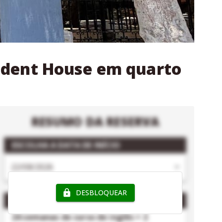
tudent House em quarto
RESUMO DA RESERVA
ESCOLHA A DATA DE INÍCIO
DESBLOQUEAR
PACOTE
- CLUBCLASS MALTA
24 semanas de curso de inglês + 2