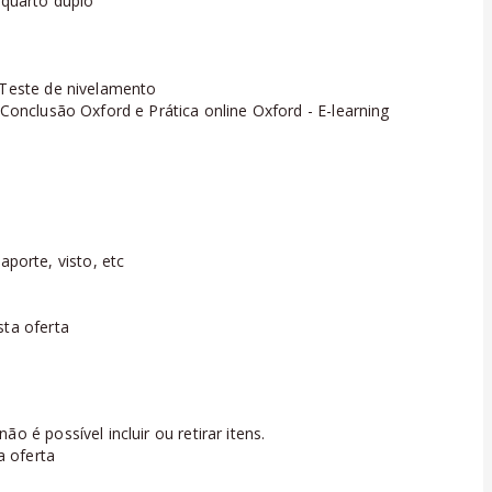
quarto duplo
 Teste de nivelamento
 Conclusão Oxford e Prática online Oxford - E-learning
orte, visto, etc
sta oferta
o é possível incluir ou retirar itens.
a oferta