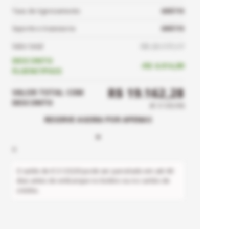
Taxa de Agenciamento
GRÁTIS
Suporte e Assessoria
GRÁTIS
R$ 25.177,17
Valor total
DESCONTO
-
R$ 6.014,89
FLUENCYPASS
R$ 19.162,28
VALOR TOTAL
COM
DESCONTO
(
€ 3.120,50
)
RESERVE AGORA POR APENAS
-
0
O saldo de
€ 3.120,50
pode ser parcelado em até
40
dias antes do embarque no boleto ou no cartão de
crédito.