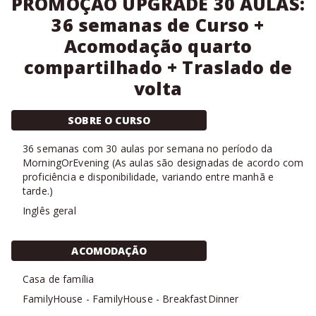
PROMOÇÃO UPGRADE 30 AULAS:
36 semanas de Curso +
Acomodação quarto
compartilhado + Traslado de
volta
SOBRE O CURSO
36
semanas com
30 aulas
por semana no período da
MorningOrEvening
(
As aulas são designadas de acordo com
proficiência e disponibilidade, variando entre manhã e
tarde.
)
Inglês geral
ACOMODAÇÃO
Casa de família
FamilyHouse
-
FamilyHouse
-
BreakfastDinner