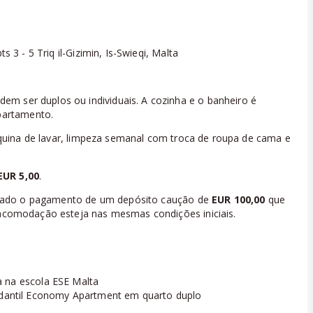
ts 3 - 5 Triq il-Gizimin, Is-Swieqi, Malta
m ser duplos ou individuais. A cozinha e o banheiro é
partamento.
uina de lavar, limpeza semanal com troca de roupa de cama e
EUR 5,00
.
itado o pagamento de um depósito caução de
EUR 100,00
que
a acomodação esteja nas mesmas condições iniciais.
a na escola ESE Malta
antil Economy Apartment em quarto duplo