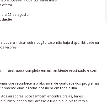
o é possível incluir ou retirar itens.
a oferta
nho a 29 de agosto
modação
la poderá indicar outra opção caso não haja disponibilidade na
os valores.
a, infraestrutura completa em um ambiente requintado e com
ionais que reconhecem o alto nível de qualidade dos programas
ue somente duas escolas possuem em toda a ilha.
. Aos arredores você também encontra praias, bares,
te público, dando fácil acesso a tudo o que Malta tem a