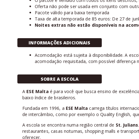
O pacote é vendido com todos os itens descritos, nã
Oferta não pode ser usada em conjunto com outr
Pacote válido para baixa temporada
Taxa de alta temporada de 85 euros: De 27 de ju
Noites extras não estão disponíveis na aco
INFORMAÇÕES ADICIONAIS
Acomodação está sujeita à disponibilidade. A esco
acomodação requisitada, com possível diferença n
SOBRE A ESCOLA
A
ESE Malta
é para você que busca ensino de excelênci
baixo índice de brasileiros.
Fundada em 1996, a
ESE Malta
carrega títulos internac
de intercâmbio, como por exemplo o Quality English, q
A escola se encontra numa região central de
St. Julians
restaurantes, casas noturnas, shopping malls e transpor
oferecer.