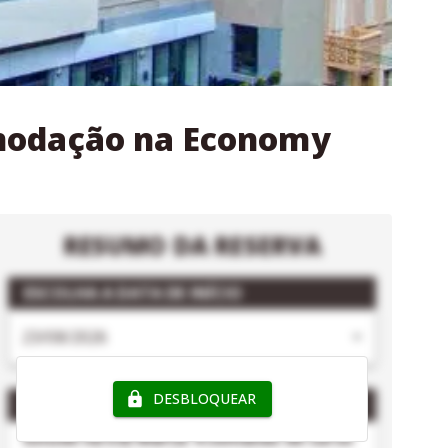
omodação na Economy
RESUMO DA RESERVA
ESCOLHA A DATA DE INÍCIO
DESBLOQUEAR
PACOTE
- ESE MALTA
Estude na ESE Malta: 4 semanas de curso