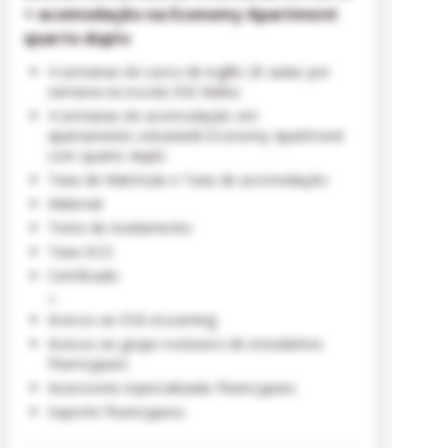
+ acomodação na Economy Apartment
quarto duplo
4 semanas de curso de inglês 20 aulas por
semana na escola ESE Malta
4 semanas de acomodação em
apartamento estudantil Economy Apartment
com quarto duplo
Taxa de Matrícula e Taxa de acomodação
Material
Teste de nivelamento
Taxa ECO
Certificado
>
Acesso ao ESE-eLearning
Acesso ao grupo exclusivo de estudantes
Fluencypass
Assessoria especializada Fluencypass
Suporte Fluencypass