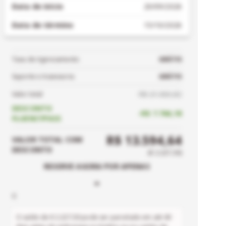
Data de início
20/09/2026
Data de término
15/10/2026
Taxa de Agenciamento
GRÁTIS
Suporte e Assessoria
GRÁTIS
R$ 21.360,82
Valor total
DESCONTO
-
R$ 7.766,18
FLUENCYPASS
R$ 13.594,64
VALOR TOTAL
COM
DESCONTO
(
€ 2.227,50
)
RESERVE AGORA POR APENAS
-
0
O saldo de
€ 2.227,50
pode ser parcelado em até
40