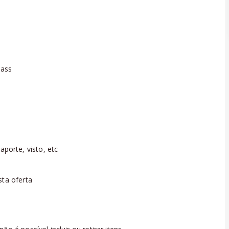
pass
orte, visto, etc
sta oferta