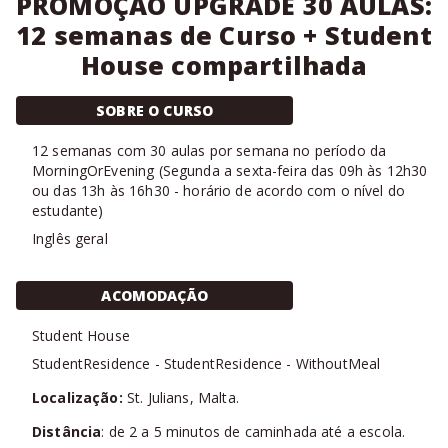
PROMOÇÃO UPGRADE 30 AULAS:
12 semanas de Curso + Student
House compartilhada
SOBRE O CURSO
12
semanas com
30 aulas
por semana no período da
MorningOrEvening
(
Segunda a sexta-feira das 09h às 12h30
ou das 13h às 16h30 - horário de acordo com o nível do
estudante
)
Inglês geral
ACOMODAÇÃO
Student House
StudentResidence
-
StudentResidence
-
WithoutMeal
Localização:
St. Julians, Malta.
Distância
: de 2 a 5 minutos de caminhada até a escola.