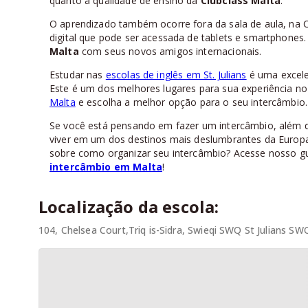
quanto a qualidade de ensino da
Clubclass Malta
.
O aprendizado também ocorre fora da sala de aula, na 
digital que pode ser acessada de tablets e smartphones.
Malta
com seus novos amigos internacionais.
Estudar nas
escolas de inglês em St. Julians
é uma excele
Este é um dos melhores lugares para sua experiência n
Malta
e escolha a melhor opção para o seu intercâmbio.
Se você está pensando em fazer um intercâmbio, além de
viver em um dos destinos mais deslumbrantes da Europa,
sobre como organizar seu intercâmbio? Acesse nosso gu
intercâmbio em Malta
!
Localização da escola:
104, Chelsea Court,Triq is-Sidra, Swieqi SWQ St Julians SWQ,