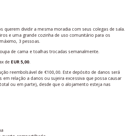
nos querem dividir a mesma moradia com seus colegas de sala.
eiros e uma grande cozinha de uso comunitário para os
o máximo, 3 pessoas.
A roupa de cama e toalhas trocadas semanalmente.
ax de
EUR 5,00
.
ção reembolsável de €100,00. Este depósito de danos será
os em relação a danos ou sujeira excessiva que possa causar
 total ou em parte), desde que o alojamento esteja nas
na