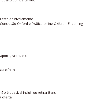
 quarto compartilhado
 Teste de nivelamento
 Conclusão Oxford e Prática online Oxford - E-learning
orte, visto, etc
sta oferta
o é possível incluir ou retirar itens.
a oferta