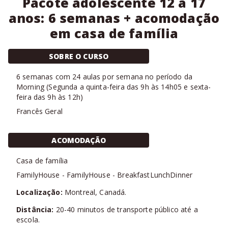
Pacote adolescente 12 a 17
anos: 6 semanas + acomodação
em casa de família
SOBRE O CURSO
6
semanas com
24 aulas
por semana no período da
Morning
(
Segunda a quinta-feira das 9h às 14h05 e sexta-
feira das 9h às 12h
)
Francês Geral
ACOMODAÇÃO
Casa de família
FamilyHouse
-
FamilyHouse
-
BreakfastLunchDinner
Localização:
Montreal, Canadá.
Distância:
20-40 minutos de transporte público até a
escola.