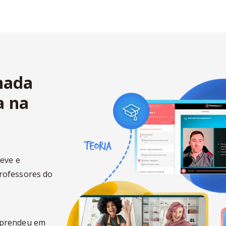
nada
a na
leve e
rofessores do
aprendeu em