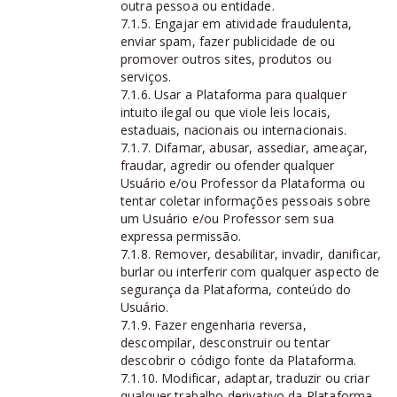
outra pessoa ou entidade.
7.1.5. Engajar em atividade fraudulenta,
enviar spam, fazer publicidade de ou
promover outros sites, produtos ou
serviços.
7.1.6. Usar a Plataforma para qualquer
intuito ilegal ou que viole leis locais,
estaduais, nacionais ou internacionais.
7.1.7. Difamar, abusar, assediar, ameaçar,
fraudar, agredir ou ofender qualquer
Usuário e/ou Professor da Plataforma ou
tentar coletar informações pessoais sobre
um Usuário e/ou Professor sem sua
expressa permissão.
7.1.8. Remover, desabilitar, invadir, danificar,
burlar ou interferir com qualquer aspecto de
segurança da Plataforma, conteúdo do
Usuário.
7.1.9. Fazer engenharia reversa,
descompilar, desconstruir ou tentar
descobrir o código fonte da Plataforma.
7.1.10. Modificar, adaptar, traduzir ou criar
qualquer trabalho derivativo da Plataforma