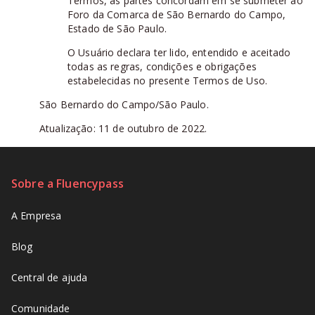
Termos, as partes concordam em se submeter ao
Foro da Comarca de São Bernardo do Campo,
Estado de São Paulo.
O Usuário declara ter lido, entendido e aceitado
todas as regras, condições e obrigações
estabelecidas no presente Termos de Uso.
São Bernardo do Campo/São Paulo.
Atualização: 11 de outubro de 2022.
Sobre a Fluencypass
A Empresa
Blog
Central de ajuda
Comunidade