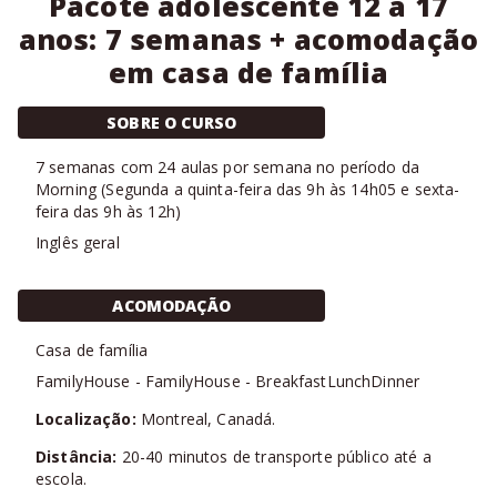
Pacote adolescente 12 a 17
anos: 7 semanas + acomodação
em casa de família
SOBRE O CURSO
7
semanas com
24 aulas
por semana no período da
Morning
(
Segunda a quinta-feira das 9h às 14h05 e sexta-
feira das 9h às 12h
)
Inglês geral
ACOMODAÇÃO
Casa de família
FamilyHouse
-
FamilyHouse
-
BreakfastLunchDinner
Localização:
Montreal, Canadá.
Distância:
20-40 minutos de transporte público até a
escola.