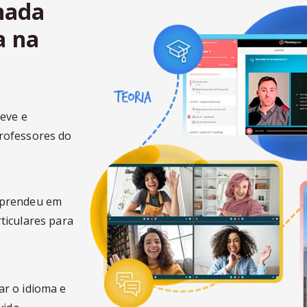
nada
a na
leve e
rofessores do
aprendeu em
ticulares para
ar o idioma e