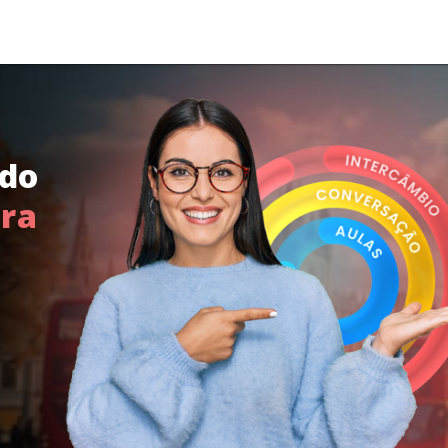
ndo
ara