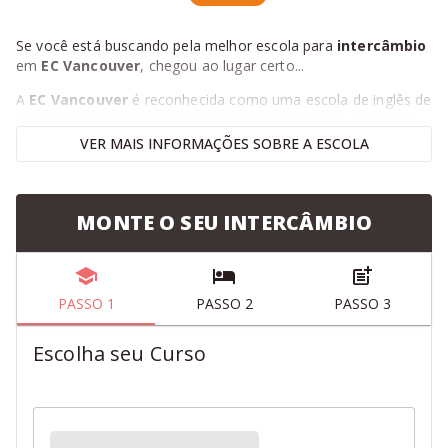
Se você está buscando pela melhor escola para
intercâmbio
em
EC Vancouver
, chegou ao lugar certo...
A
EC Vancouver
é reconhecida como uma escola de inglês de
alta qualidade, localizada em um prédio no centro da cidade.
VER
MAIS
INFORMAÇÕES SOBRE A ESCOLA
A escola conta com 19 modernas salas de aula com quadros
interativos, Wi-Fi gratuito, lounge de descanso, biblioteca, 23
computadores, cozinha e um centro de aplicação do exame
Cambridge. Isso tudo somado a professores certificados.
MONTE O SEU INTERCÂMBIO
Assim como nas outras 23 unidades espalhadas por 3
continentes, a tradição e qualidade inspiram mais de 45 mil
estudantes de mais de 140 nacionalidades todos os anos a
PASSO 1
PASSO 2
PASSO 3
estudar na
EC.
No momento da sua matrícula, você ganha acesso a uma
Escolha seu Curso
plataforma chamada EC Online. Nela, é possível adicionar os
conteúdos que você tem maior dificuldade, além de medir o
quanto está aprendendo durante o seu
intercâmbio
no
Canadá.